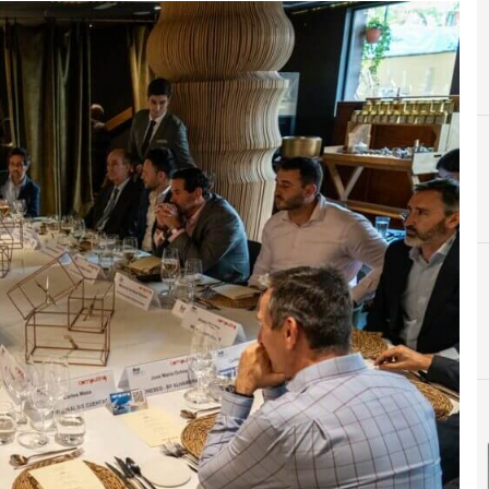
A
C
C
Agentes de IA
Ciberseguridad
CISO