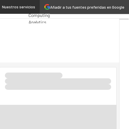
 as a Service
Nuestros servicios
Añadir a tus fuentes preferidas en Google
Premios
Computing
Analytics
Administración
Pública
MarTech
Cloud
Inteligencia
Artificial
Industria
4.0
Seguridad
Movilidad
Mercado TI