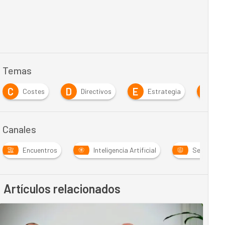
Temas
C
D
E
G
Costes
Directivos
Estrategia
Go
Canales
Encuentros
Inteligencia Artificial
Seguridad
Artículos relacionados