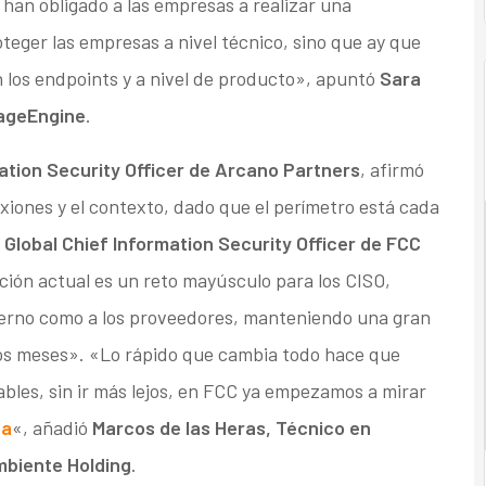
 han obligado a las empresas a realizar una
eger las empresas a nivel técnico, sino que ay que
n los endpoints y a nivel de producto», apuntó
Sara
nageEngine
.
ation Security Officer de
Arcano Partners
, afirmó
exiones y el contexto, dado que el perímetro está cada
,
Global Chief Information Security Officer de
FCC
uación actual es un reto mayúsculo para los CISO,
nterno como a los proveedores, manteniendo una gran
cos meses». «Lo rápido que cambia todo hace que
bles, sin ir más lejos, en FCC ya empezamos a mirar
ca
«, añadió
Marcos de las Heras, Técnico en
mbiente Holding
.