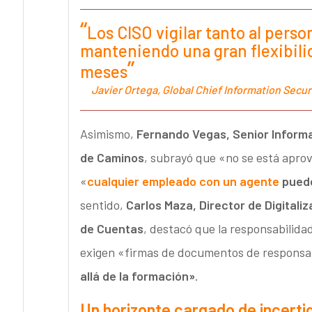
Los CISO vigilar tanto al perso
manteniendo una gran flexibili
meses
Javier Ortega, Global Chief Information Secu
Asimismo,
Fernando Vegas,
Senior Inform
de Caminos
, subrayó que «no se está aprov
«
cualquier empleado con un agente
puede
sentido,
Carlos Maza,
Director de Digitali
de Cuentas
, destacó que la responsabilidad
exigen «firmas de documentos de responsa
allá de la formación»
.
Un horizonte cargado de incert