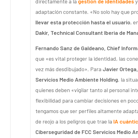
directamente a la
gestión de identidades
y
adaptación constante. «No solo hay que prot
llevar esta protección hasta el usuario
, e
Dakir, Technical Consultant Iberia de Ma
Fernando Sanz de Galdeano,
Chief Inform
que «es vital proteger la identidad, las con
vez más desdibujado». Para
Javier Ortega
Servicios Medio Ambiente Holding
, la sit
quienes deben «vigilar tanto al personal i
flexibilidad para cambiar decisiones en po
tengamos que ser perfiles altamente adapta
de reojo a los peligros que trae la
IA cuánti
Ciberseguridad de
FCC Servicios Medio A