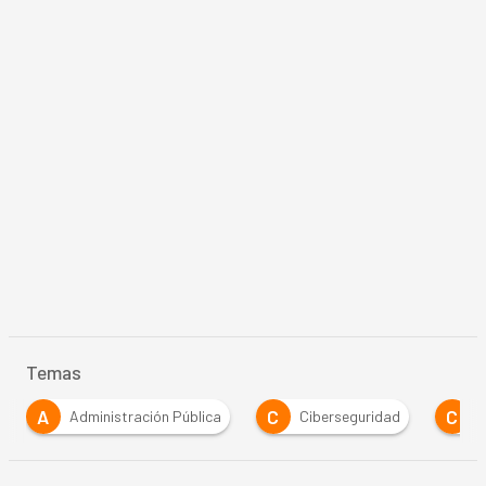
Temas
C
C
C
stración Pública
Ciberseguridad
Covid-19