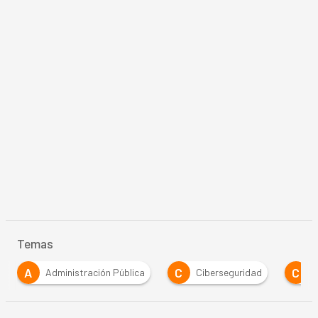
Temas
C
C
C
ración Pública
Ciberseguridad
Covid-19