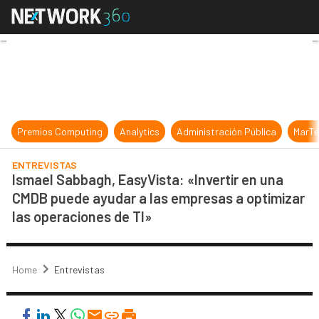
Ismael Sabbagh, EasyVista: «Inver
Premios Computing
Analytics
Administración Pública
MarTe
ENTREVISTAS
Ismael Sabbagh, EasyVista: «Invertir en una
CMDB puede ayudar a las empresas a optimizar
las operaciones de TI»
Home
Entrevistas