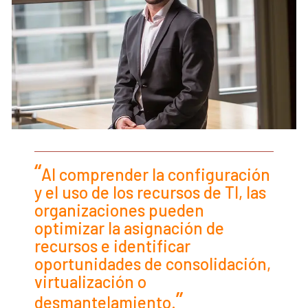
Al comprender la configuración
y el uso de los recursos de TI, las
organizaciones pueden
optimizar la asignación de
recursos e identificar
oportunidades de consolidación,
virtualización o
desmantelamiento.