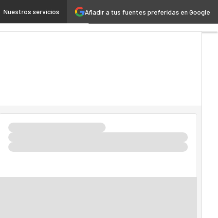
as empresas tecnológicas”
Nuestros servicios
Añadir a tus fuentes preferidas en Google
Premios
Computing
Analytics
Administración
Pública
MarTech
Cloud
Inteligencia
Artificial
Industria
4.0
Seguridad
Movilidad
Mercado
TI