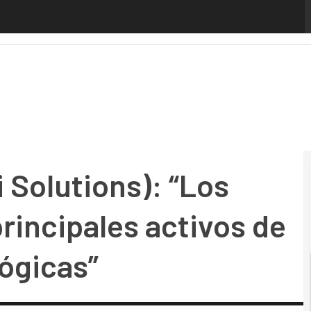
olutions): “Los intangibles son los principales activos de l
 Solutions): “Los
principales activos de
ógicas”