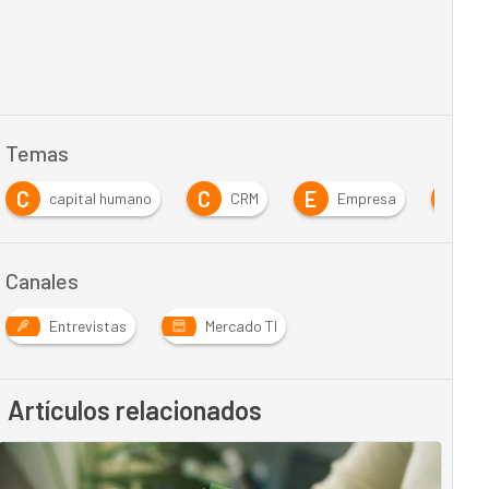
Temas
C
C
E
E
capital humano
CRM
Empresa
Es
Canales
Entrevistas
Mercado TI
Artículos relacionados