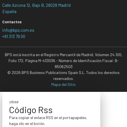
Calle Azcona 12, Bajo B, 28028 Madrid
España
Contactos
info@bps.com.es
+91 313 79 00
BPS está inscrita en el Registro Mercantil de Madrid, Volumen 24.100,
Folio 172, Página M-433036 - Número de Identificación Fiscal: B-
85062503
© 2026 BPS Business Publications Spain S.L. Todos los derechos
reservados.
Mapa del Sitio
close
Código Rss
Para copiar el enlace RSS en el portapapeles,
haga clic en el botón.