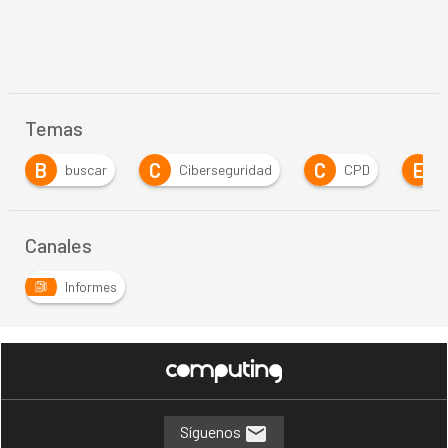
Temas
C
C
E
I
Ciberseguridad
CPD
Edge
In
Canales
Informes
Síguenos