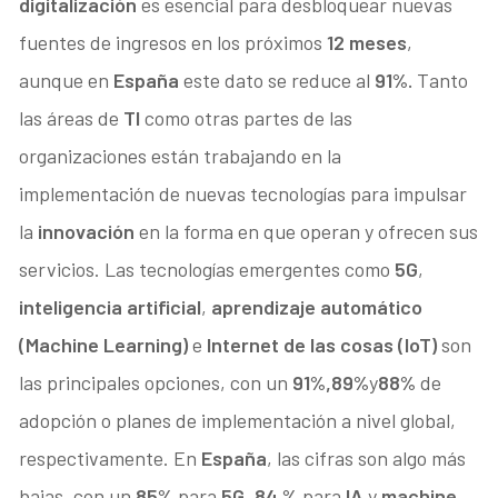
digitalización
es esencial para desbloquear nuevas
fuentes de ingresos en los próximos
12 meses
,
aunque en
España
este dato se reduce al
91%
.
Tanto
las áreas de
TI
como otras partes de las
organizaciones están trabajando en la
implementación de nuevas tecnologías para impulsar
la
innovación
en la forma en que operan y ofrecen sus
servicios. Las tecnologías emergentes como
5G
,
inteligencia artificial
,
aprendizaje automático
(Machine Learning)
e
Internet de las cosas (IoT)
son
las principales opciones, con un
91%,
89%
y
88%
de
adopción o planes de implementación a nivel global,
respectivamente. En
España
, las cifras son algo más
bajas, con un
85%
para
5G
,
84 %
para
IA
y
machine