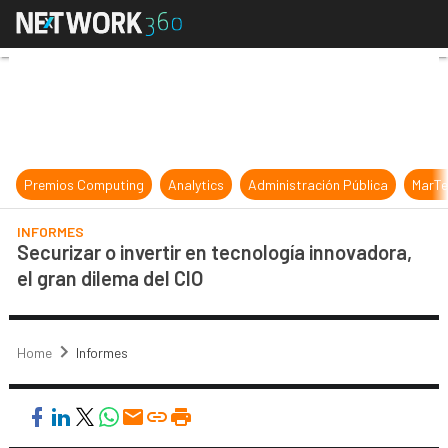
Securizar o invertir en tecnología 
Premios Computing
Analytics
Administración Pública
MarTe
INFORMES
Securizar o invertir en tecnología innovadora,
el gran dilema del CIO
Home
Informes