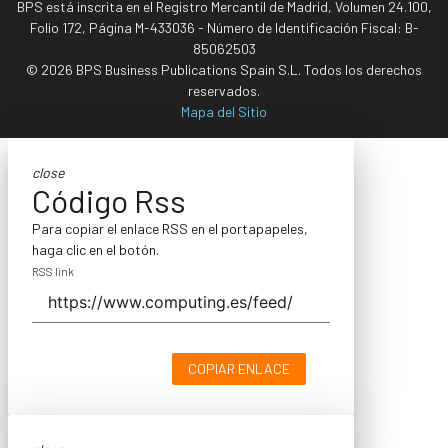
BPS está inscrita en el Registro Mercantil de Madrid, Volumen 24.100,
Folio 172, Página M-433036 - Número de Identificación Fiscal: B-
85062503
© 2026 BPS Business Publications Spain S.L. Todos los derechos
reservados.
Mapa del Sitio
close
Código Rss
Para copiar el enlace RSS en el portapapeles,
haga clic en el botón.
RSS link
COPIAR ENLACE