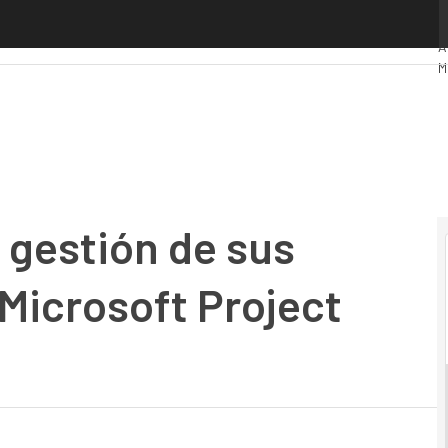
estión de sus proyectos gracias a Microsoft Project Online
P
A
M
I
I
M
 gestión de sus
 Microsoft Project