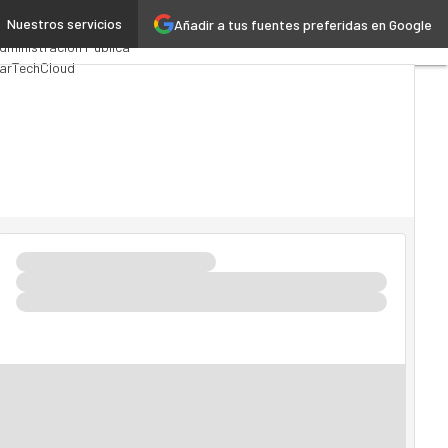
Nuestros servicios
Añadir a tus fuentes preferidas en Google
remios Computing
Analytics
dministración Pública
arTech
Cloud
nteligencia Artificial
ndustria 4.0
Seguridad
ovilidad
Mercado TI