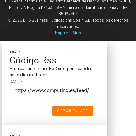
BPS está inscrita en el Registro Mercantil de Madrid, Volumen 24.100,
Folio 172, Página M-433036 - Número de Identificación Fiscal: B-
85062503
© 2026 BPS Business Publications Spain S.L. Todos los derechos
reservados.
Mapa del Sitio
close
Código Rss
Para copiar el enlace RSS en el portapapeles,
haga clic en el botón.
RSS link
COPIAR ENLACE
close