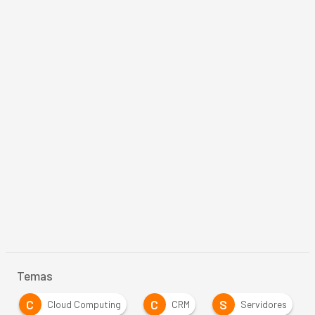
Temas
C
C
S
Cloud Computing
CRM
Servidores