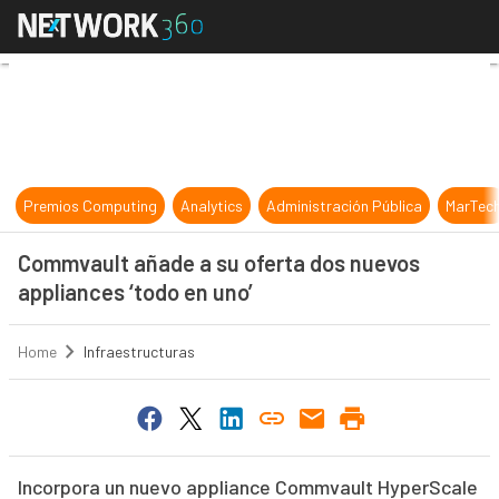
Commvault añade a su oferta dos n
Premios Computing
Analytics
Administración Pública
MarTec
Commvault añade a su oferta dos nuevos
appliances ‘todo en uno’
Home
Infraestructuras
Incorpora un nuevo appliance Commvault HyperScale