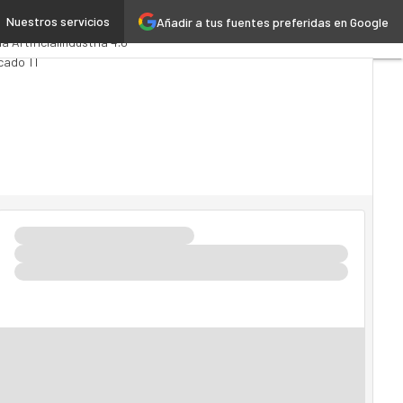
Nuestros servicios
Añadir a tus fuentes preferidas en Google
lytics
Administración Pública
ia Artificial
Industria 4.0
cado TI