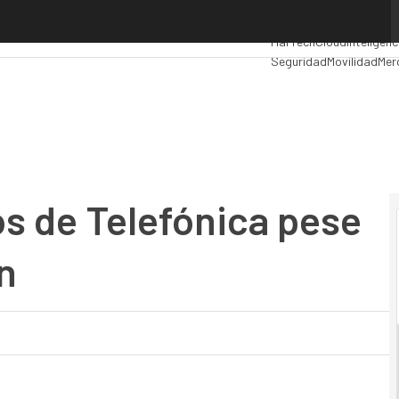
de Telefónica pese a caer su facturación
Premios Computing
Ana
MarTech
Cloud
Inteligenc
Seguridad
Movilidad
Mer
os de Telefónica pese
n