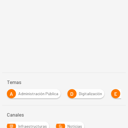
Temas
A
D
E
Administración Pública
Digitalización
Em
Canales
Infraestructuras
Noticias