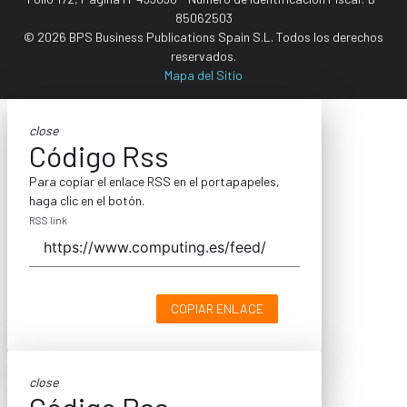
85062503
© 2026 BPS Business Publications Spain S.L. Todos los derechos
reservados.
Mapa del Sitio
close
Código Rss
Para copiar el enlace RSS en el portapapeles,
haga clic en el botón.
RSS link
COPIAR ENLACE
close
Código Rss