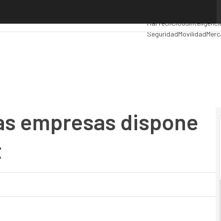
s empresas dispone de acceso a Internet
Premios Computing
Anal
MarTech
Cloud
Inteligenci
Seguridad
Movilidad
Merc
 las empresas dispone
t