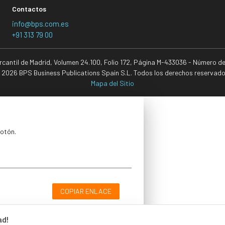
Contactos
info@bps.com.es
+91 313 79 00
ercantil de Madrid, Volumen 24.100, Folio 172, Página M-433036 - Número d
 2026 BPS Business Publications Spain S.L. Todos los derechos reservado
Mapa del Sitio
botón.
COPIAR ENLACE
ad!