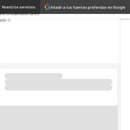
Nuestros servicios
Añadir a tus fuentes preferidas en Google
ytics
Administración Pública
a Artificial
Industria 4.0
ado TI