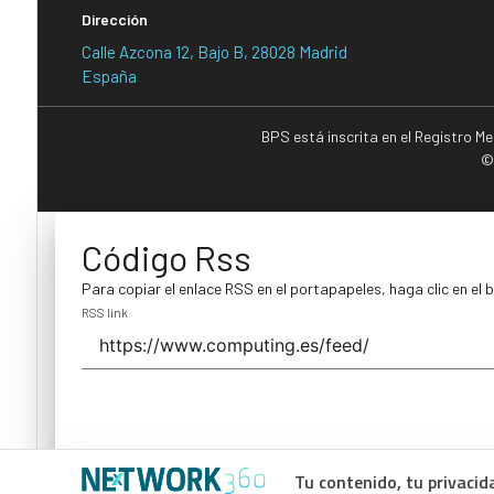
Dirección
Calle Azcona 12, Bajo B, 28028 Madrid
España
BPS está inscrita en el Registro M
©
Código Rss
Para copiar el enlace RSS en el portapapeles, haga clic en el 
RSS link
Tu contenido, tu privacid