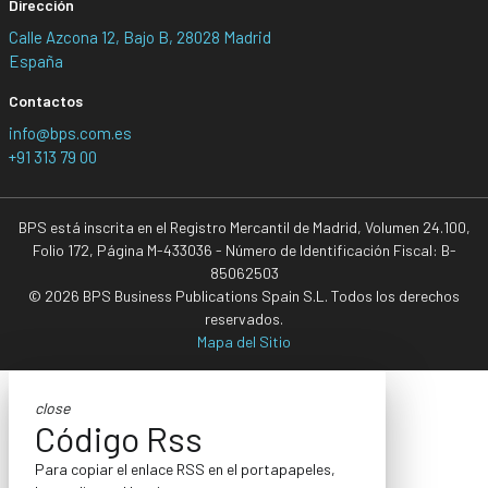
Dirección
Calle Azcona 12, Bajo B, 28028 Madrid
España
Contactos
info@bps.com.es
+91 313 79 00
BPS está inscrita en el Registro Mercantil de Madrid, Volumen 24.100,
Folio 172, Página M-433036 - Número de Identificación Fiscal: B-
85062503
© 2026 BPS Business Publications Spain S.L. Todos los derechos
reservados.
Mapa del Sitio
close
Código Rss
Para copiar el enlace RSS en el portapapeles,