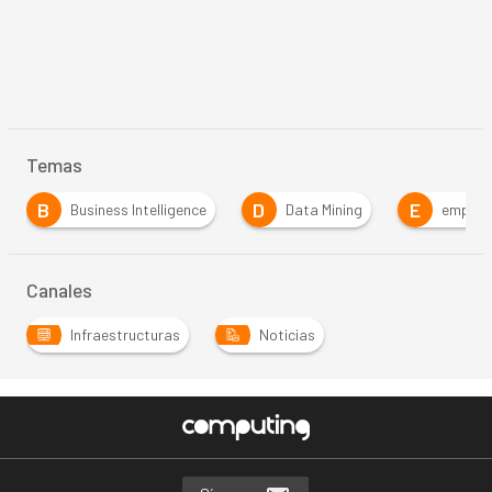
Temas
B
D
E
Business Intelligence
Data Mining
empres
Canales
Infraestructuras
Noticias