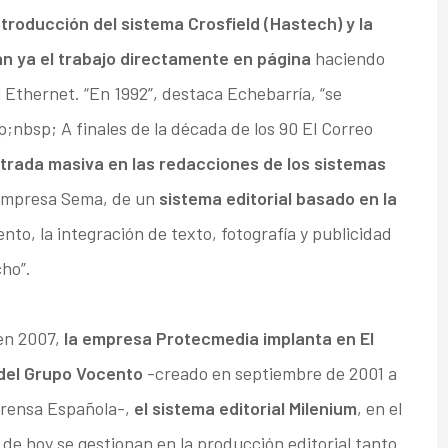
ntroducción del sistema Crosfield (Hastech) y la
an ya el trabajo directamente en página
haciendo
 Ethernet. “En 1992”, destaca Echebarría, “se
p;nbsp; A finales de la década de los 90 El Correo
trada masiva en las redacciones de los sistemas
a empresa Sema, de un
sistema editorial basado en la
nto, la integración de texto, fotografía y publicidad
ho”.
 en 2007,
la empresa Protecmedia implanta en El
 del Grupo Vocento
-creado en septiembre de 2001 a
 Prensa Española-,
el sistema editorial Milenium
, en el
 de hoy se gestionan en la producción editorial tanto