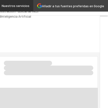
Nuestros servicios
Añadir a tus fuentes preferidas en Google
ios Computing
Analytics
nistración Pública
MarTech
d
Inteligencia Artificial
tria 4.0
Seguridad
Movilidad
ado TI