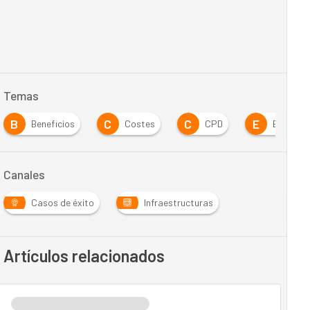
Temas
B
C
C
E
Beneficios
Costes
CPD
Empresa
Canales
Casos de éxito
Infraestructuras
Artículos relacionados