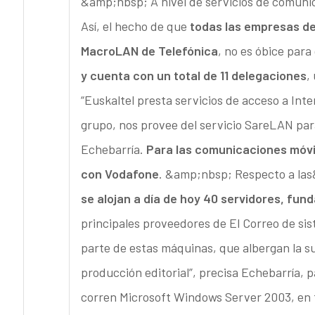
&amp;nbsp; A nivel de servicios de comunic
Así, el hecho de que
todas las empresas de
MacroLAN de Telefónica
, no es óbice para
y cuenta con un total de 11 delegaciones
,
“Euskaltel presta servicios de acceso a Int
grupo, nos provee del servicio SareLAN para
Echebarría.
Para las comunicaciones móvi
con Vodafone
. &amp;nbsp; Respecto a la
se alojan a día de hoy 40 servidores, fun
principales proveedores de El Correo de si
parte de estas máquinas, que albergan la su
producción editorial”, precisa Echebarría, p
corren Microsoft Windows Server 2003, en 