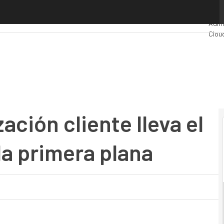
ación cliente lleva el escritorio remoto a la primera plana
Prem
Admi
Clou
Indus
Merc
zación cliente lleva el
la primera plana