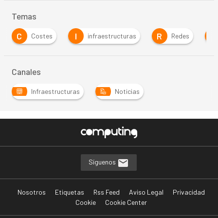
Temas
C
I
R
S
Costes
infraestructuras
Redes
Canales
Infraestructuras
Noticias
Síguenos
Nosotros
Etiquetas
Rss Feed
Aviso Legal
Privacidad
Cookie
Cookie Center