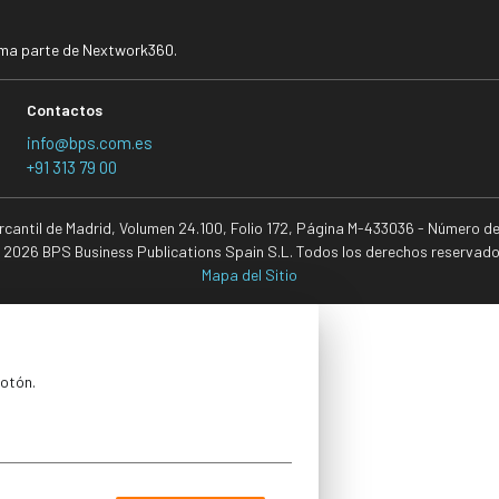
rma parte de Nextwork360.
Contactos
info@bps.com.es
+91 313 79 00
ercantil de Madrid, Volumen 24.100, Folio 172, Página M-433036 - Número d
 2026 BPS Business Publications Spain S.L. Todos los derechos reservado
Mapa del Sitio
botón.