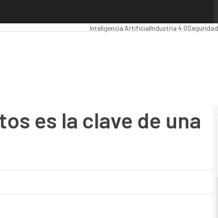
s es la clave de una ALM
Premios Computing
Analytics
Administració
Inteligencia Artificial
Industria 4.0
Seguridad
os es la clave de una