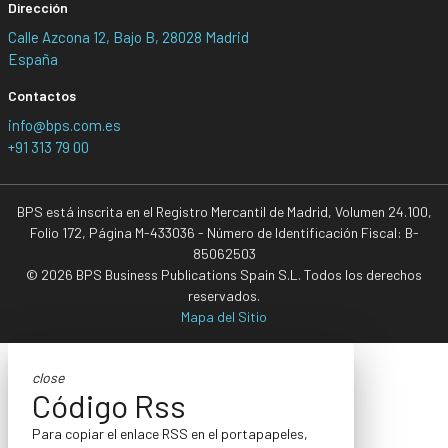
Dirección
Calle Azcona 12, Bajo B, 28028 Madrid
España
Contactos
info@bps.com.es
+91 313 79 00
BPS está inscrita en el Registro Mercantil de Madrid, Volumen 24.100,
Folio 172, Página M-433036 - Número de Identificación Fiscal: B-
85062503
© 2026 BPS Business Publications Spain S.L. Todos los derechos
reservados.
Mapa del Sitio
close
Código Rss
Para copiar el enlace RSS en el portapapeles,