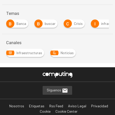
Temas
B
B
C
I
Banca
buscar
Crisis
infraest
Canales
Infraestructuras
Noticias
Síguenos
Nosotros
Etiquetas
Rss Feed
Aviso Legal
Privacidad
Cookie
Cookie Center