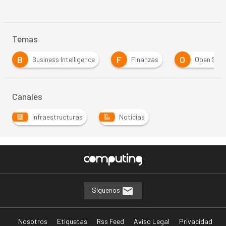
Temas
B
F
O
Business Intelligence
Finanzas
Open Sou
Canales
Infraestructuras
Noticias
Síguenos
Nosotros
Etiquetas
Rss Feed
Aviso Legal
Privacidad