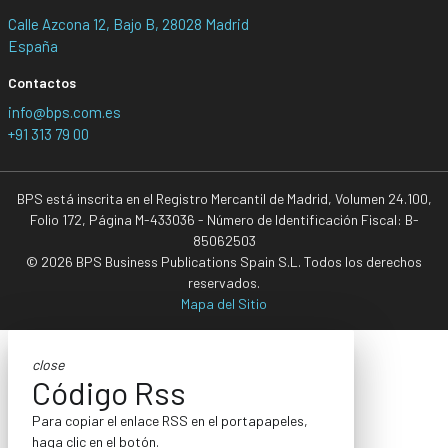
Calle Azcona 12, Bajo B, 28028 Madrid
España
Contactos
info@bps.com.es
+91 313 79 00
BPS está inscrita en el Registro Mercantil de Madrid, Volumen 24.100,
Folio 172, Página M-433036 - Número de Identificación Fiscal: B-
85062503
© 2026 BPS Business Publications Spain S.L. Todos los derechos
reservados.
Mapa del Sitio
close
Código Rss
Para copiar el enlace RSS en el portapapeles,
haga clic en el botón.