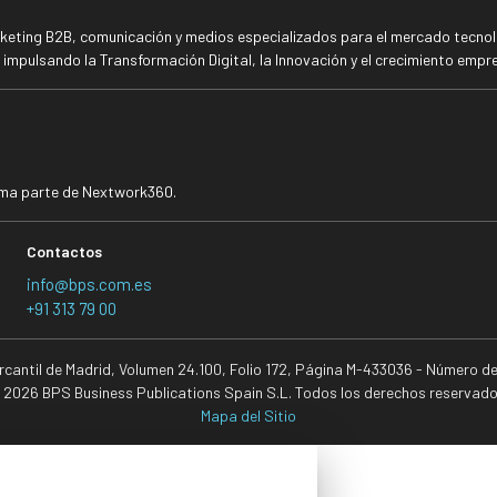
rketing B2B, comunicación y medios especializados para el mercado tecnoló
mpulsando la Transformación Digital, la Innovación y el crecimiento empre
rma parte de Nextwork360.
Contactos
info@bps.com.es
+91 313 79 00
ercantil de Madrid, Volumen 24.100, Folio 172, Página M-433036 - Número d
 2026 BPS Business Publications Spain S.L. Todos los derechos reservado
Mapa del Sitio