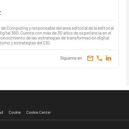
z
e Computing y responsable del área editorial de la editorial
igital 360. Cuenta con más de 30 años de experiencia en el
conocimiento de las estrategias de transformación digital
torno y estrategias del CIO.
email
call
Sígueme en
ad
Cookie
Cookie Center