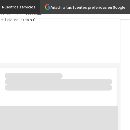
Nuestros servicios
Añadir a tus fuentes preferidas en Google
puting
Analytics
ón Pública
MarTech
Cloud
rtificial
Industria 4.0
vilidad
Mercado TI