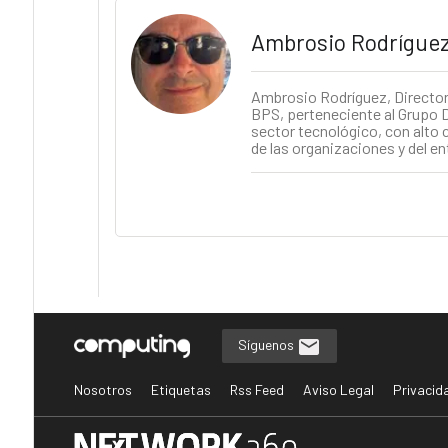
Ambrosio Rodrígue
Ambrosio Rodríguez, Director d
BPS, perteneciente al Grupo D
sector tecnológico, con alto 
de las organizaciones y del en
Síguenos
Nosotros
Etiquetas
Rss Feed
Aviso Legal
Privacid