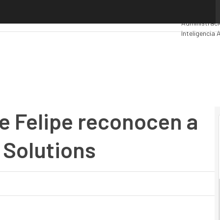
Felipe reconocen a Panda Security y TB Solutions
Premios Com
Administraci
Inteligencia A
Seguridad
Mo
e Felipe reconocen a
 Solutions