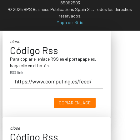
85062503
© 2026 BPS Business Publications Spain S.L. Todos los derechos
reservados.
Mapa del Sitio
close
Código Rss
Para copiar el enlace RSS en el portapapeles,
haga clic en el botón.
RSS link
COPIAR ENLACE
close
Código Rss