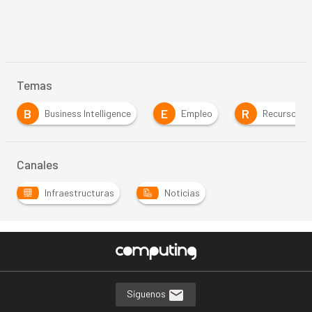
Temas
B
E
R
Business Intelligence
Empleo
Recursos 
Canales
Infraestructuras
Noticias
Síguenos