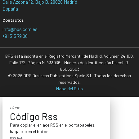
Calle Azcona 12, Bajo B, 28028 Madrid
España
Contactos
info@bps.com.es
+91 313 79 00
BPS está inscrita en el Registro Mercantil de Madrid, Volumen 24.100,
Folio 172, Página M-433036 - Número de Identificación Fiscal: B-
85062503
© 2026 BPS Business Publications Spain S.L. Todos los derechos
reservados.
Mapa del Sitio
close
Código Rss
Para copiar el enlace RSS en el portapapeles,
haga clic en el botón.
RSS link