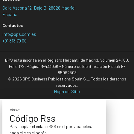
Calle Azcona 12, Bajo B, 28028 Madrid
España
Contactos
info@bps.com.es
+91 313 79 00
BPS está inscrita en el Registro Mercantil de Madrid, Volumen 24.100,
Folio 172, Página M-433036 - Número de Identificación Fiscal: B-
85062503
© 2026 BPS Business Publications Spain S.L. Todos los derechos
reservados.
Mapa del Sitio
close
Código Rss
Para copiar el enlace RSS en el portapapeles,
haga clic en el botón.