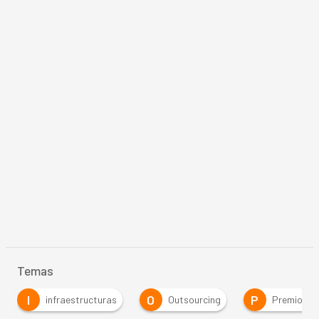
Temas
I
O
P
infraestructuras
Outsourcing
Premios