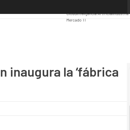
augura la ‘fábrica inteligente’
Premios Computing
Analytics
Admini
Cloud
Inteligencia Artificial
Industria 
Mercado TI
 inaugura la ‘fábrica