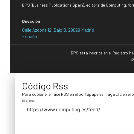
BPS (Business Publications Spain), editora de Computing, fo
Dirección
Calle Azcona 12, Bajo B, 28028 Madrid
España
BPS está inscrita en el Registro M
©
Código Rss
Para copiar el enlace RSS en el portapapeles, haga clic en el 
RSS link