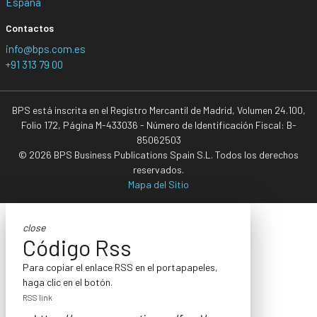
España
Contactos
info@bps.com.es
+91 313 79 00
BPS está inscrita en el Registro Mercantil de Madrid, Volumen 24.100,
Folio 172, Página M-433036 - Número de Identificación Fiscal: B-
85062503
© 2026 BPS Business Publications Spain S.L. Todos los derechos
reservados.
Mapa del Sitio
close
Código Rss
Para copiar el enlace RSS en el portapapeles,
haga clic en el botón.
RSS link