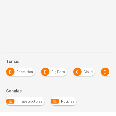
Temas
B
B
C
D
Beneficios
Big Data
Cloud
Dig
Canales
Infraestructuras
Noticias