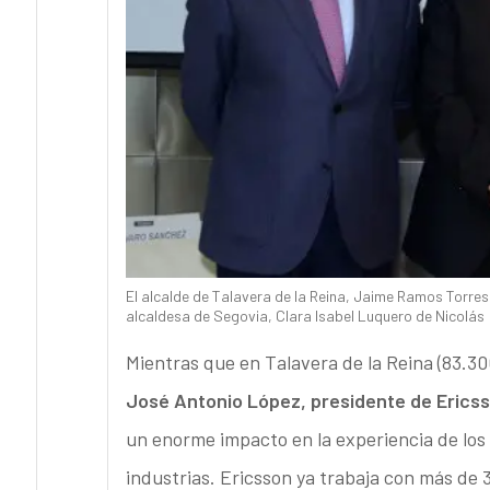
El alcalde de Talavera de la Reina, Jaime Ramos Torres;
alcaldesa de Segovia, Clara Isabel Luquero de Nicolás
Mientras que en Talavera de la Reina (83.30
José Antonio López, presidente de Erics
un enorme impacto en la experiencia de los u
industrias. Ericsson ya trabaja con más de 