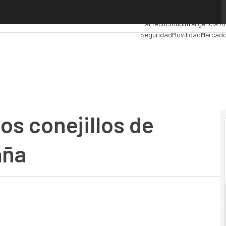
s conejillos de Indias de 5G en España
Premios Computing
Analytic
MarTech
Cloud
Inteligencia Ar
Seguridad
Movilidad
Mercado
los conejillos de
aña