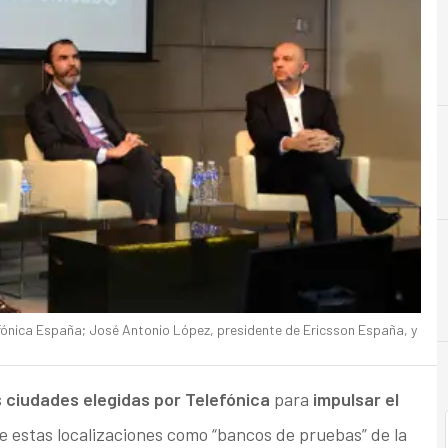
efónica España; José Antonio López, presidente de Ericsson España, y
s
ciudades elegidas por Telefónica
para
impulsar el
de estas localizaciones como “bancos de pruebas” de la