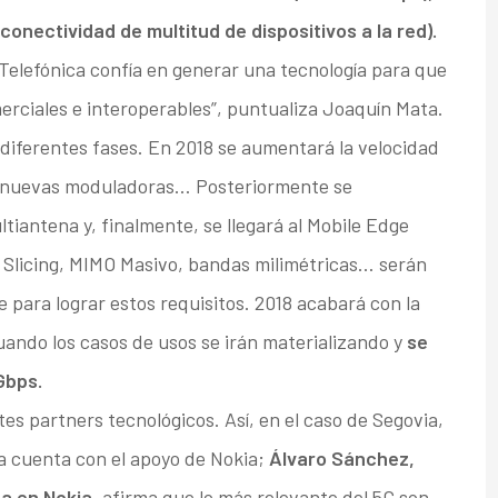
conectividad de multitud de dispositivos a la red).
Telefónica confía en generar una tecnología para que
erciales e interoperables”, puntualiza Joaquín Mata.
n diferentes fases. En 2018 se aumentará la velocidad
, nuevas moduladoras… Posteriormente se
iantena y, finalmente, se llegará al Mobile Edge
 Slicing, MIMO Masivo, bandas milimétricas… serán
para lograr estos requisitos. 2018 acabará con la
cuando los casos de usos se irán materializando y
se
Gbps.
tes partners tecnológicos. Así, en el caso de Segovia,
a cuenta con el apoyo de Nokia;
Álvaro Sánchez,
ña en Nokia
, afirma que lo más relevante del 5G son