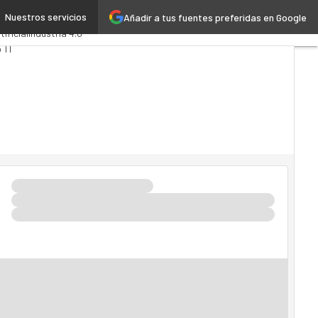
Nuestros servicios
Añadir a tus fuentes preferidas en Google
s
Administración Pública
tificial
Industria 4.0
 TI