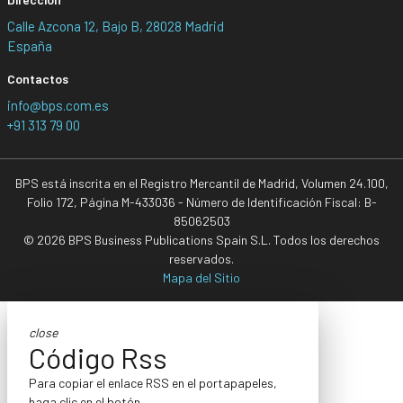
Calle Azcona 12, Bajo B, 28028 Madrid
España
Contactos
info@bps.com.es
+91 313 79 00
BPS está inscrita en el Registro Mercantil de Madrid, Volumen 24.100,
Folio 172, Página M-433036 - Número de Identificación Fiscal: B-
85062503
© 2026 BPS Business Publications Spain S.L. Todos los derechos
reservados.
Mapa del Sitio
close
Código Rss
Para copiar el enlace RSS en el portapapeles,
haga clic en el botón.