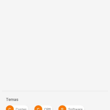
Temas
C
C
S
Costes
CRM
Software