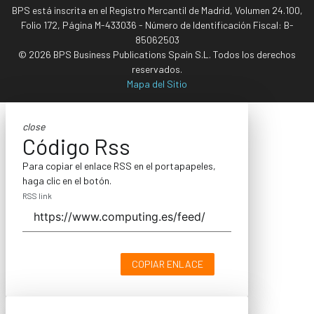
BPS está inscrita en el Registro Mercantil de Madrid, Volumen 24.100,
Folio 172, Página M-433036 - Número de Identificación Fiscal: B-
85062503
© 2026 BPS Business Publications Spain S.L. Todos los derechos
reservados.
Mapa del Sitio
close
Código Rss
Para copiar el enlace RSS en el portapapeles,
haga clic en el botón.
RSS link
COPIAR ENLACE