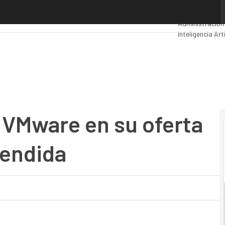
Mware en su oferta de redes de área extendida
Premios Compu
Administración
Inteligencia Arti
Movilidad
Merca
 VMware en su oferta
tendida