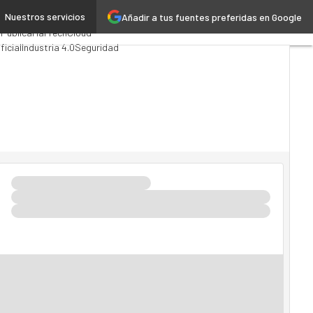
Nuestros servicios
Añadir a tus fuentes preferidas en Google
ting
Analytics
 Pública
MarTech
Cloud
ficial
Industria 4.0
Seguridad
do TI