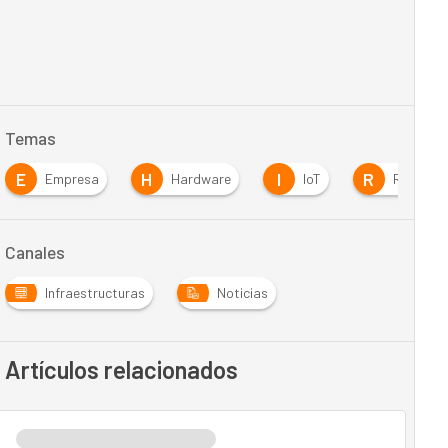
Temas
E
H
I
R
Empresa
Hardware
IoT
Redes
Canales
Infraestructuras
Noticias
Artículos relacionados