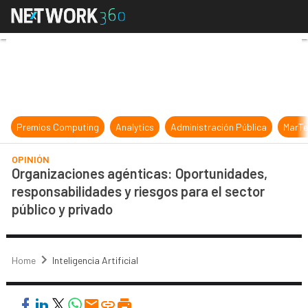
Organizaciones agénticas: Oportuni
Premios Computing
Analytics
Administración Pública
MarTe
OPINIÓN
Organizaciones agénticas: Oportunidades,
responsabilidades y riesgos para el sector
público y privado
Home
Inteligencia Artificial