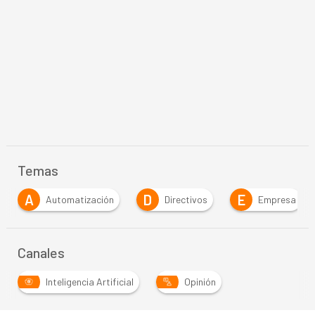
Temas
D
E
I
ización
Directivos
Empresa
IA Agéntic
Canales
Inteligencia Artificial
Opinión