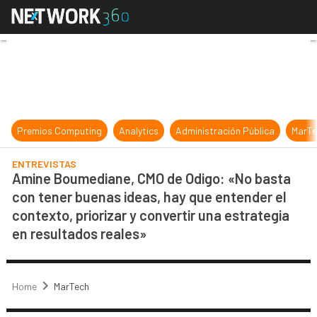
Amine Boumediane, CMO de Odigo: «N
Premios Computing
Analytics
Administración Pública
MarTe
ENTREVISTAS
Amine Boumediane, CMO de Odigo: «No basta
con tener buenas ideas, hay que entender el
contexto, priorizar y convertir una estrategia
en resultados reales»
Home
MarTech