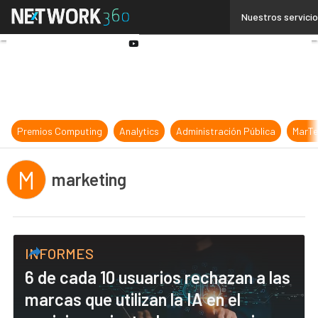
Linkedin
Nuestros servici
Twitter
Youtube-
play
Premios Computing
Analytics
Administración Pública
MarTe
M
marketing
INFORMES
6 de cada 10 usuarios rechazan a las
marcas que utilizan la IA en el