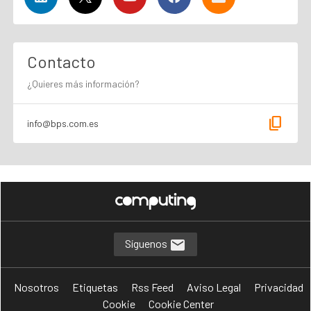
Contacto
¿Quieres más información?
content_copy
info@bps.com.es
Síguenos
Nosotros
Etiquetas
Rss Feed
Aviso Legal
Privacidad
Cookie
Cookie Center