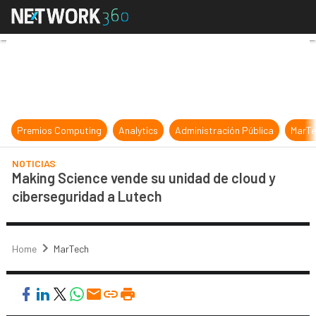
Making Science vende su unidad de
Premios Computing
Analytics
Administración Pública
MarTe
NOTICIAS
Making Science vende su unidad de cloud y
ciberseguridad a Lutech
Home
MarTech