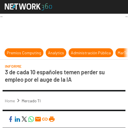
3 de cada 10 españoles temen perde
Premios Computing
Analytics
Administración Pública
MarTe
INFORME
3 de cada 10 españoles temen perder su
empleo por el auge de la IA
Home
Mercado TI