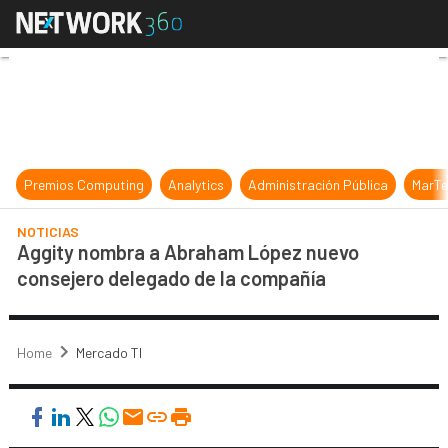
Aggity nombra a Abraham López nu
Premios Computing
Analytics
Administración Pública
MarTe
NOTICIAS
Aggity nombra a Abraham López nuevo
consejero delegado de la compañía
Home
Mercado TI