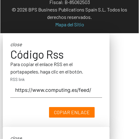
Fiscal: B-85062503
© 2026 BPS Business Publications Spain S.L. Todos los
derechos reservados.
Mapa del Sitio
close
Código Rss
Para copiar el enlace RSS en el
portapapeles, haga clic en el botón.
RSS link
COPIAR ENLACE
close