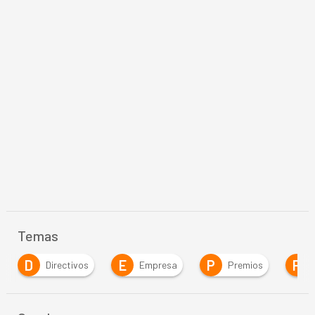
Temas
D
E
P
P
Directivos
Empresa
Premios