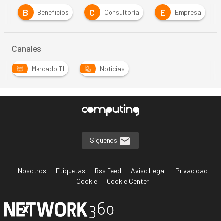
B
C
E
a
Beneficios
Consultoría
Empresa
Canales
Mercado TI
Noticias
Síguenos
Nosotros
Etiquetas
Rss Feed
Aviso Legal
Privacidad
Cookie
Cookie Center