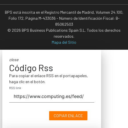
BPS está inscrita en el Registro Mercantil de Madrid, Volumen 24.100,
Folio 172, Página M-433036 - Número de Identificación Fiscal: B-
85062503
© 2026 BPS Business Publications Spain S.L. Todos los derechos
reservados.
Mapa del Sitio
close
Código Rss
Para copiar el enlace RSS en el portapapeles,
haga clic en el botón.
RSS link
COPIAR ENLACE