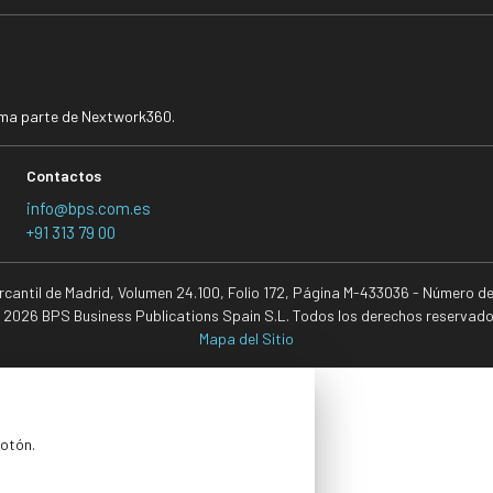
rma parte de Nextwork360.
Contactos
info@bps.com.es
+91 313 79 00
ercantil de Madrid, Volumen 24.100, Folio 172, Página M-433036 - Número d
 2026 BPS Business Publications Spain S.L. Todos los derechos reservado
Mapa del Sitio
botón.