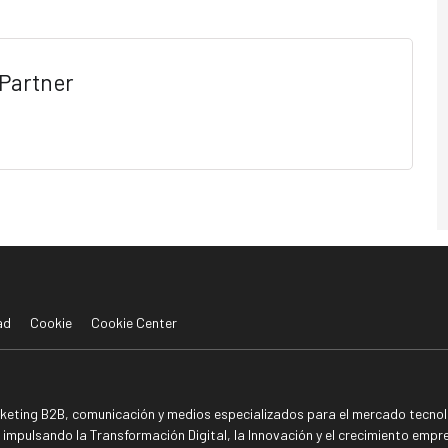
Partner
ad
Cookie
Cookie Center
rketing B2B, comunicación y medios especializados para el mercado tecnoló
mpulsando la Transformación Digital, la Innovación y el crecimiento empre