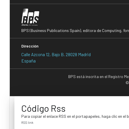
BPS (Business Publications Spain), editora de Computing, fo
Dirección
Calle Azcona 12, Bajo B, 28028 Madrid
España
BPS está inscrita en el Registro M
©
Código Rss
Para copiar el enlace RSS en el portapapeles, haga clic en el 
RSS link