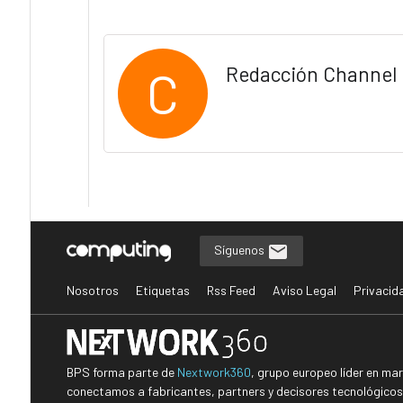
C
Redacción Channel 
Síguenos
Nosotros
Etiquetas
Rss Feed
Aviso Legal
Privacid
BPS forma parte de
Nextwork360
, grupo europeo líder en ma
conectamos a fabricantes, partners y decisores tecnológicos i