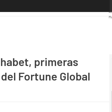
bet, primeras firmas tecnológicas del Fortune Global 500
P
Ad
M
In
In
Mo
habet, primeras
 del Fortune Global