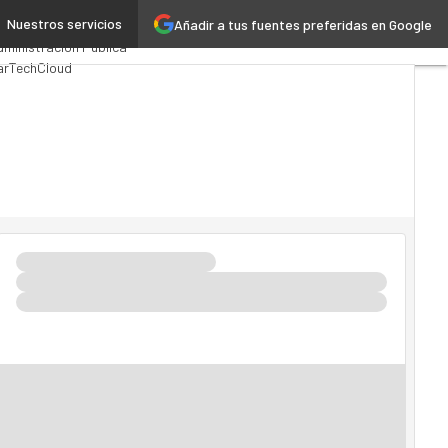
Nuestros servicios
Añadir a tus fuentes preferidas en Google
remios Computing
Analytics
ministración Pública
arTech
Cloud
teligencia Artificial
dustria 4.0
Seguridad
vilidad
Mercado TI