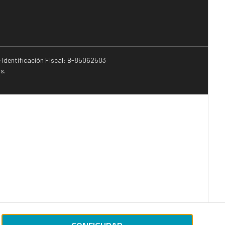
e Identificación Fiscal: B-85062503
s.