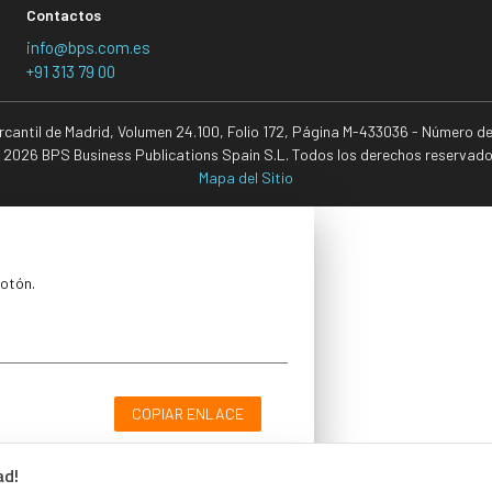
Contactos
info@bps.com.es
+91 313 79 00
ercantil de Madrid, Volumen 24.100, Folio 172, Página M-433036 - Número d
 2026 BPS Business Publications Spain S.L. Todos los derechos reservado
Mapa del Sitio
botón.
COPIAR ENLACE
ad!