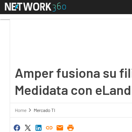
Menú
Amper fusiona su filia
Amper fusiona su fil
Medidata con eLand
Home
Mercado TI