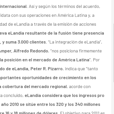
Internacional
. Así y según los términos del acuerdo,
idata con sus operaciones en América Latina y, a
dad de eLandia a través de la emisión de acciones
eva eLandia resultante de la fusión tiene presencia
, y suma 3.000 clientes
. “La integración de eLandia”,
Amper, Alfredo Redondo
, “nos posiciona firmemente
da posición en el mercado de América Latina
”. Por
do de eLandia, Peter R. Pizarro
, indica que “tanto
mportantes oportunidades de crecimiento en los
a cobertura del mercado regional
, acorde con
ya concluido,
eLandia considera que los ingresos pro
ño 2010 se sitúe entre los 320 y los 340 millones
e 16 y 18 millones de dólares
. El objetivo para 2011 es