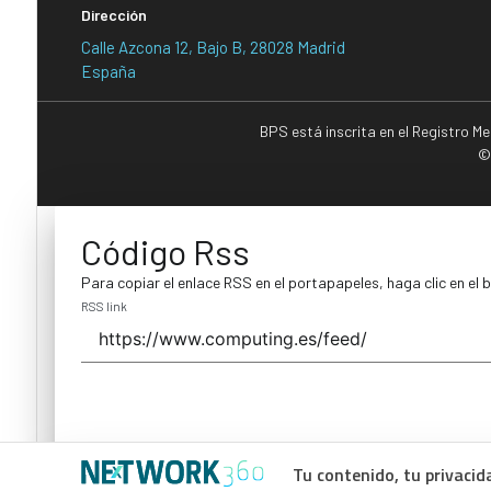
Dirección
Calle Azcona 12, Bajo B, 28028 Madrid
España
BPS está inscrita en el Registro M
©
Código Rss
Para copiar el enlace RSS en el portapapeles, haga clic en el 
RSS link
Tu contenido, tu privacid