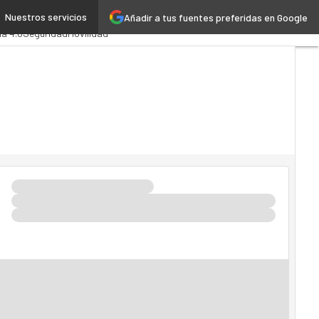
Nuestros servicios
Añadir a tus fuentes preferidas en Google
nistración Pública
MarTech
ia 4.0
Seguridad
Movilidad