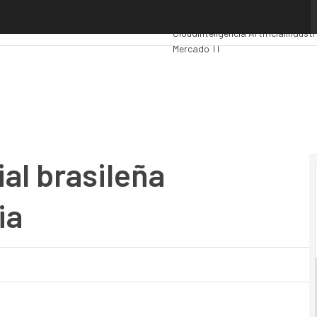
l brasileña Medidata con eLandia
Premios Computing
Analytics
Admi
Cloud
Inteligencia Artificial
Industr
Mercado TI
ial brasileña
ia