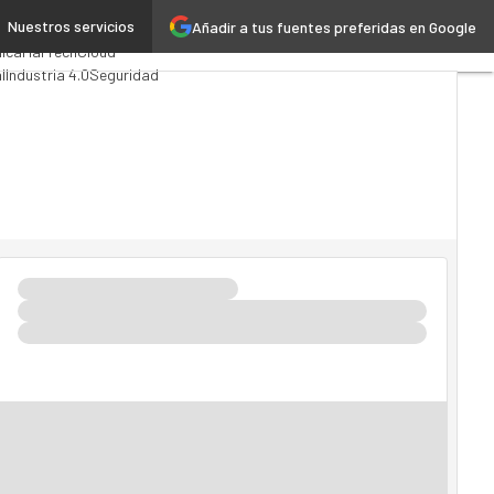
Nuestros servicios
Añadir a tus fuentes preferidas en Google
Analytics
lica
MarTech
Cloud
l
Industria 4.0
Seguridad
I