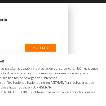
botón.
COPIAR ENLACE
ad!
as para la navegación y la prestación del servicio. También utilizamos
 facilitar la interacción con nuestras funciones sociales y para
botón.
on sus hábitos de navegación e intereses.
e perfiles haciendo haciendo clic en ACEPTAR. Para rechazar puede
cookies haciendo clic en CONFIGURAR.
o CENTRO DE COOKIES y obtener más información sobre las cookies
COPIAR ENLACE