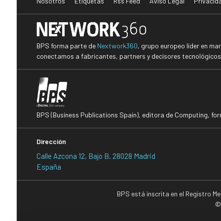
Nosotros
Etiquetas
Rss Feed
Aviso Legal
Privacid
BPS forma parte de
Nextwork360
, grupo europeo líder en ma
conectamos a fabricantes, partners y decisores tecnológicos i
BPS (Business Publications Spain), editora de Computing, fo
Dirección
Calle Azcona 12, Bajo B, 28028 Madrid
España
BPS está inscrita en el Registro M
©