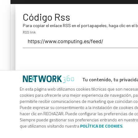
Código Rss
Para copiar el enlace RSS en el portapapeles, haga clic en el 
RSS link
Tu contenido, tu privacid
Código Rss
En esta página web utilizamos cookies técnicas que son necesari
cookies para ofrecerle una mejor experiencia de navegación, para
Para copiar el enlace RSS en el portapapeles, haga clic en el 
permitirle recibir comunicaciones de marketing que coincidan c
RSS link
Puede expresar su consentimiento a la instalación de cookies d
hacer clic en RECHAZAR. Puede configurar las preferencias de 
Siempre puede gestionar sus preferencias entrando en nuestr
que utilizamos visitando nuestra
POLÍTICA DE COOKIES
.