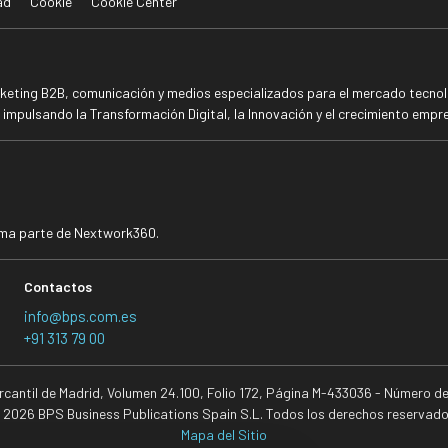
ad
Cookie
Cookie Center
rketing B2B, comunicación y medios especializados para el mercado tecnoló
mpulsando la Transformación Digital, la Innovación y el crecimiento empre
rma parte de Nextwork360.
Contactos
info@bps.com.es
+91 313 79 00
ercantil de Madrid, Volumen 24.100, Folio 172, Página M-433036 - Número d
 2026 BPS Business Publications Spain S.L. Todos los derechos reservado
Mapa del Sitio