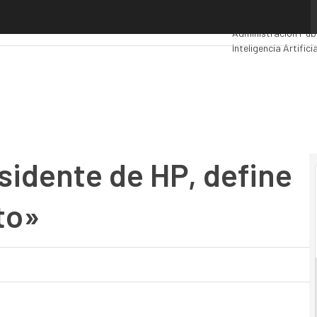
dente de HP, define 2011 «de enorme éxito»
Premios Computing
Administración Púb
Inteligencia Artificia
Movilidad
Mercado T
sidente de HP, define
to»