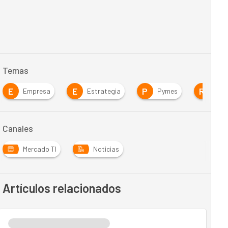
Temas
E
E
P
R
Empresa
Estrategia
Pymes
Res
Canales
Mercado TI
Noticias
Artículos relacionados