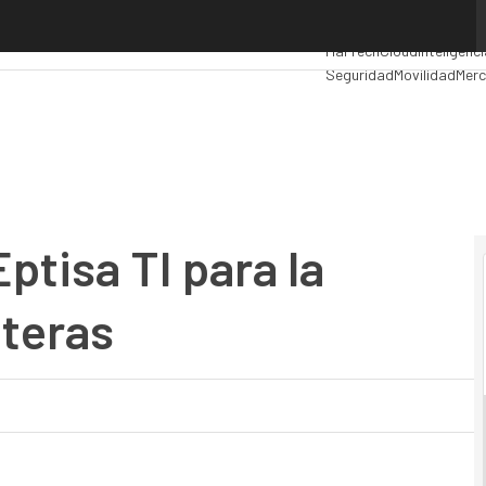
sa TI para la gestión de sus carreteras
Premios Computing
Anal
MarTech
Cloud
Inteligenci
Seguridad
Movilidad
Merc
tisa TI para la
eteras