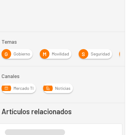
Temas
G
M
S
S
Gobierno
Movilidad
Seguridad
Se
Canales
Mercado TI
Noticias
Artículos relacionados