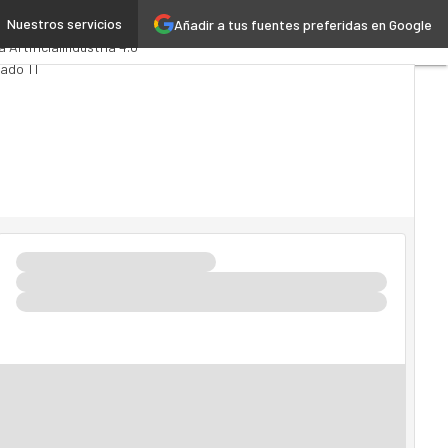
Nuestros servicios
Añadir a tus fuentes preferidas en Google
ytics
Administración Pública
a Artificial
Industria 4.0
ado TI