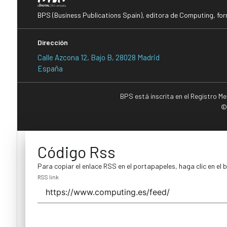
BPS (Business Publications Spain), editora de Computing, fo
Dirección
Calle Azcona 12, Bajo B, 28028 Madrid
España
BPS está inscrita en el Registro M
©
Código Rss
Para copiar el enlace RSS en el portapapeles, haga clic en el 
RSS link