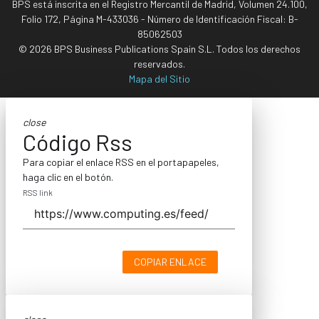
BPS está inscrita en el Registro Mercantil de Madrid, Volumen 24.100,
Folio 172, Página M-433036 - Número de Identificación Fiscal: B-
85062503
© 2026 BPS Business Publications Spain S.L. Todos los derechos
reservados.
Mapa del Sitio
close
Código Rss
Para copiar el enlace RSS en el portapapeles,
haga clic en el botón.
RSS link
COPIAR ENLACE