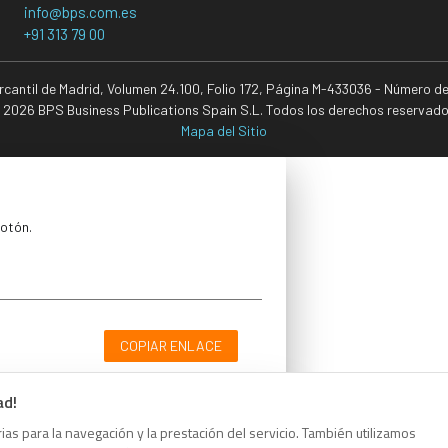
info@bps.com.es
+91 313 79 00
ercantil de Madrid, Volumen 24.100, Folio 172, Página M-433036 - Número d
 2026 BPS Business Publications Spain S.L. Todos los derechos reservado
Mapa del Sitio
botón.
COPIAR ENLACE
ad!
as para la navegación y la prestación del servicio. También utilizamos