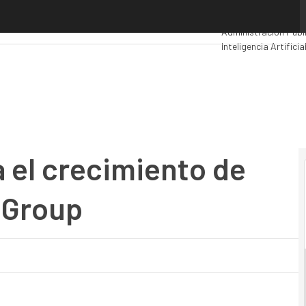
el crecimiento de Exclusive Networks Group
Premios Computing
Administración Públ
Inteligencia Artificia
Movilidad
Mercado TI
a el crecimiento de
 Group