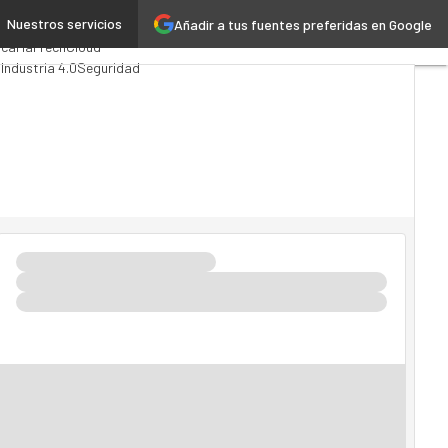
Nuestros servicios
Añadir a tus fuentes preferidas en Google
Analytics
ica
MarTech
Cloud
l
Industria 4.0
Seguridad