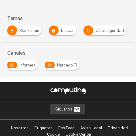
Temas
B
B
C
Blockchain
buscar
Ciberseguridad
Canales
Informes
Mercado TI
Síguenos
Nosotros
Etiquetas
Rss Feed
Aviso Legal
Privacidad
Cookie
Cookie Center